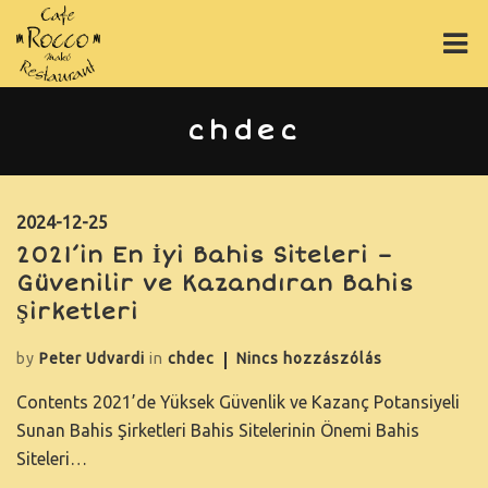
ÉTLAP
chdec
ITALLAP
PIZZÁK
2024-12-25
2021’in En İyi Bahis Siteleri –
ONLINE RENDELÉS
Güvenilir ve Kazandıran Bahis
Şirketleri
RÓLUNK
by
Peter Udvardi
in
chdec
Nincs hozzászólás
GY.I.K.
Contents 2021’de Yüksek Güvenlik ve Kazanç Potansiyeli
GALÉRIA
Sunan Bahis Şirketleri Bahis Sitelerinin Önemi Bahis
Siteleri…
ASZTALFOGLALÁS