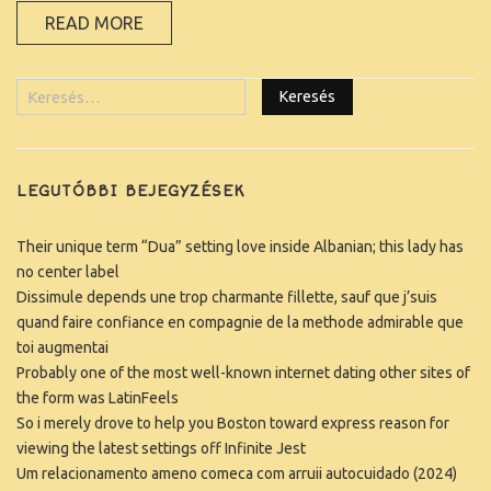
READ MORE
KAPCSOLAT
LEGUTÓBBI BEJEGYZÉSEK
Their unique term “Dua” setting love inside Albanian; this lady has
no center label
Dissimule depends une trop charmante fillette, sauf que j’suis
quand faire confiance en compagnie de la methode admirable que
toi augmentai
Probably one of the most well-known internet dating other sites of
the form was LatinFeels
So i merely drove to help you Boston toward express reason for
viewing the latest settings off Infinite Jest
Um relacionamento ameno comeca com arruii autocuidado (2024)