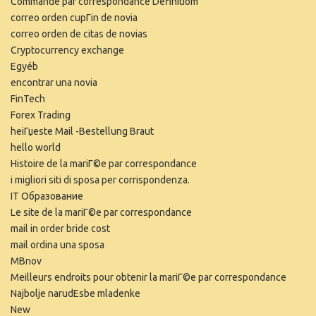
Commande par correspondance Definitiom
correo orden cupГіn de novia
correo orden de citas de novias
Cryptocurrency exchange
Egyéb
encontrar una novia
FinTech
Forex Trading
heiГџeste Mail -Bestellung Braut
hello world
Histoire de la mariГ©e par correspondance
i migliori siti di sposa per corrispondenza.
IT Образование
Le site de la mariГ©e par correspondance
mail in order bride cost
mail ordina una sposa
MBnov
Meilleurs endroits pour obtenir la mariГ©e par correspondance
Najbolje narudЕѕbe mladenke
New