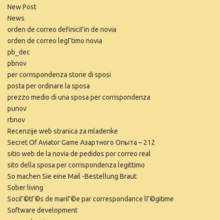
New Post
News
orden de correo definiciГіn de novia
orden de correo legГ­timo novia
pb_dec
pbnov
per corrispondenza storie di sposi
posta per ordinare la sposa
prezzo medio di una sposa per corrispondenza
punov
rbnov
Recenzije web stranica za mladenke
Secret Of Aviator Game Азартного Опыта – 212
sitio web de la novia de pedidos por correo real
sito della sposa per corrispondenza legittimo
So machen Sie eine Mail -Bestellung Braut
Sober living
SociГ©tГ©s de mariГ©e par correspondance lГ©gitime
Software development