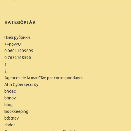
KATEGÓRIÁK
! Без рубрики
++novPU
0,06011209899
0,7672168596
1
2
Agences de la mariГ©e par correspondance
AI in Cybersecurity
bhdec
bhnov
blog
Bookkeeping
btbtnov
chdec