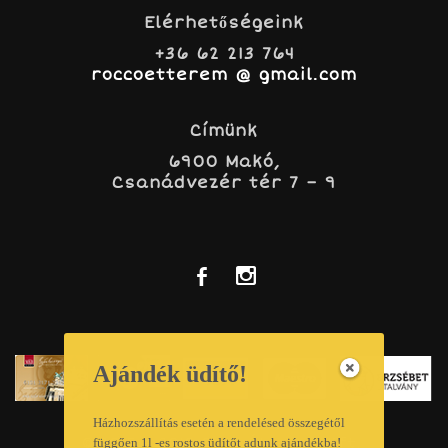
Elérhetőségeink
+36 62 213 764
roccoetterem @ gmail.com
Címünk
6900 Makó,
Csanádvezér tér 7 – 9
b
x
Ajándék üdítő!
Házhozszállítás esetén a rendelésed összegétől
© 2015 – 2019 Roxy-Étterem Kft.
függően 1l -es rostos üdítőt adunk ajándékba!