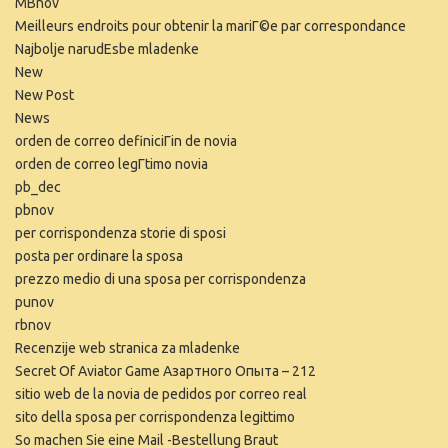
MBnov
Meilleurs endroits pour obtenir la mariГ©e par correspondance
Najbolje narudЕѕbe mladenke
New
New Post
News
orden de correo definiciГіn de novia
orden de correo legГ­timo novia
pb_dec
pbnov
per corrispondenza storie di sposi
posta per ordinare la sposa
prezzo medio di una sposa per corrispondenza
punov
rbnov
Recenzije web stranica za mladenke
Secret Of Aviator Game Азартного Опыта – 212
sitio web de la novia de pedidos por correo real
sito della sposa per corrispondenza legittimo
So machen Sie eine Mail -Bestellung Braut