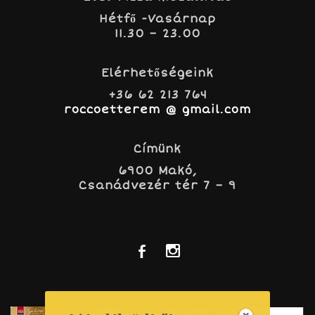
Hétfő -Vasárnap
11.30 – 23.00
Elérhetőségeink
+36 62 213 764
roccoetterem @ gmail.com
Címünk
6900 Makó,
Csanádvezér tér 7 – 9
b
x