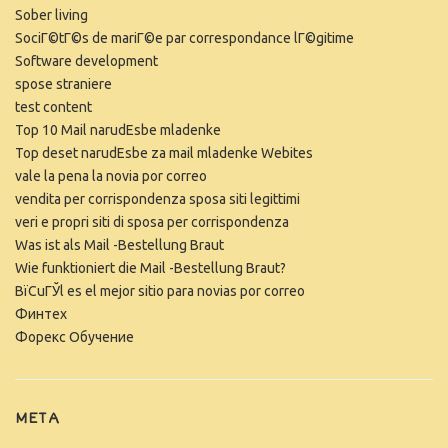
Sober living
SociГ©tГ©s de mariГ©e par correspondance lГ©gitime
Software development
spose straniere
test content
Top 10 Mail narudЕѕbe mladenke
Top deset narudЕѕbe za mail mladenke Webites
vale la pena la novia por correo
vendita per corrispondenza sposa siti legittimi
veri e propri siti di sposa per corrispondenza
Was ist als Mail -Bestellung Braut
Wie funktioniert die Mail -Bestellung Braut?
ВїCuГЎl es el mejor sitio para novias por correo
Финтех
Форекс Обучение
META