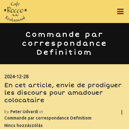
ÉTLAP
Commande par
correspondance
ITALLAP
Definitiom
PIZZÁK
ONLINE RENDELÉS
2024-12-28
RÓLUNK
En cet article, envie de prodiguer
les discours pour amadouer
GY.I.K.
colocataire
GALÉRIA
by
Peter Udvardi
in
Commande par correspondance Definitiom
ASZTALFOGLALÁS
Nincs hozzászólás