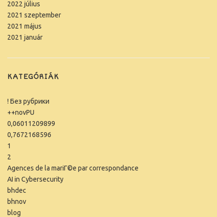
2022 július
2021 szeptember
2021 május
2021 január
KATEGÓRIÁK
! Без рубрики
++novPU
0,06011209899
0,7672168596
1
2
Agences de la mariГ©e par correspondance
AI in Cybersecurity
bhdec
bhnov
blog