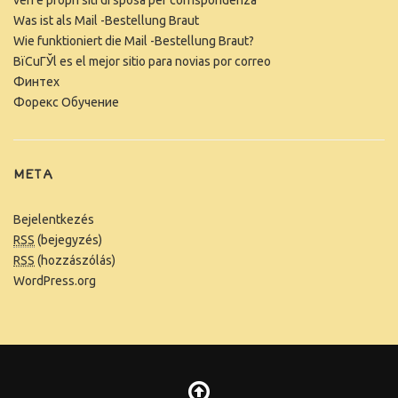
veri e propri siti di sposa per corrispondenza
Was ist als Mail -Bestellung Braut
Wie funktioniert die Mail -Bestellung Braut?
ВїCuГЎl es el mejor sitio para novias por correo
Финтех
Форекс Обучение
META
Bejelentkezés
RSS
(bejegyzés)
RSS
(hozzászólás)
WordPress.org