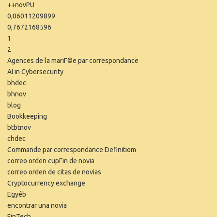
++novPU
0,06011209899
0,7672168596
1
2
Agences de la mariГ©e par correspondance
AI in Cybersecurity
bhdec
bhnov
blog
Bookkeeping
btbtnov
chdec
Commande par correspondance Definitiom
correo orden cupГіn de novia
correo orden de citas de novias
Cryptocurrency exchange
Egyéb
encontrar una novia
FinTech