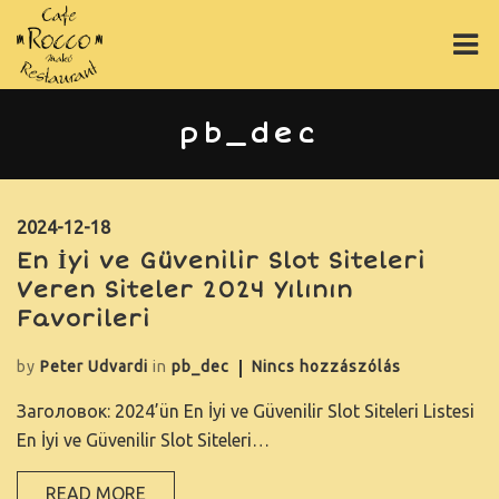
ÉTLAP
pb_dec
ITALLAP
PIZZÁK
2024-12-18
En İyi ve Güvenilir Slot Siteleri
ONLINE RENDELÉS
Veren Siteler 2024 Yılının
Favorileri
RÓLUNK
by
Peter Udvardi
in
pb_dec
Nincs hozzászólás
GY.I.K.
Заголовок: 2024’ün En İyi ve Güvenilir Slot Siteleri Listesi
GALÉRIA
En İyi ve Güvenilir Slot Siteleri…
ASZTALFOGLALÁS
READ MORE