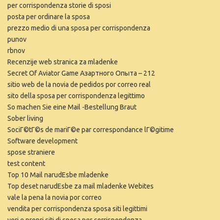
per corrispondenza storie di sposi
posta per ordinare la sposa
prezzo medio di una sposa per corrispondenza
punov
rbnov
Recenzije web stranica za mladenke
Secret Of Aviator Game Азартного Опыта – 212
sitio web de la novia de pedidos por correo real
sito della sposa per corrispondenza legittimo
So machen Sie eine Mail -Bestellung Braut
Sober living
SociГ©tГ©s de mariГ©e par correspondance lГ©gitime
Software development
spose straniere
test content
Top 10 Mail narudЕѕbe mladenke
Top deset narudЕѕbe za mail mladenke Webites
vale la pena la novia por correo
vendita per corrispondenza sposa siti legittimi