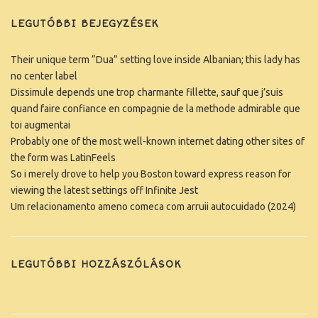
LEGUTÓBBI BEJEGYZÉSEK
Their unique term “Dua” setting love inside Albanian; this lady has
no center label
Dissimule depends une trop charmante fillette, sauf que j’suis
quand faire confiance en compagnie de la methode admirable que
toi augmentai
Probably one of the most well-known internet dating other sites of
the form was LatinFeels
So i merely drove to help you Boston toward express reason for
viewing the latest settings off Infinite Jest
Um relacionamento ameno comeca com arruii autocuidado (2024)
LEGUTÓBBI HOZZÁSZÓLÁSOK