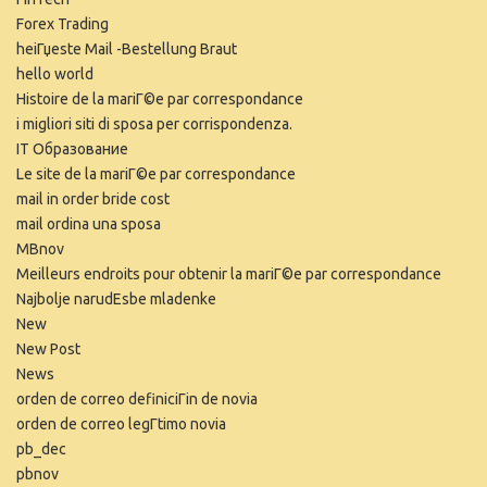
Forex Trading
heiГџeste Mail -Bestellung Braut
hello world
Histoire de la mariГ©e par correspondance
i migliori siti di sposa per corrispondenza.
IT Образование
Le site de la mariГ©e par correspondance
mail in order bride cost
mail ordina una sposa
MBnov
Meilleurs endroits pour obtenir la mariГ©e par correspondance
Najbolje narudЕѕbe mladenke
New
New Post
News
orden de correo definiciГіn de novia
orden de correo legГ­timo novia
pb_dec
pbnov