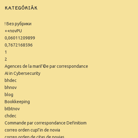
KATEGÓRIÁK
! Без рубрики
++novPU
0,06011209899
0,7672168596
1
2
Agences de la mariГ©e par correspondance
AI in Cybersecurity
bhdec
bhnov
blog
Bookkeeping
btbtnov
chdec
Commande par correspondance Definitiom
correo orden cupГіn de novia
correo orden de citas de novias