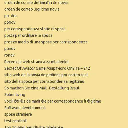
orden de correo definiciГіn de novia
orden de correo legГ­timo novia
pb_dec
pbnov
per corrispondenza storie di sposi
posta per ordinare la sposa
prezzo medio di una sposa per corrispondenza
punov
rbnov
Recenzije web stranica za mladenke
Secret Of Aviator Game Азартного Опыта – 212
sitio web de la novia de pedidos por correo real
sito della sposa per corrispondenza legittimo
So machen Sie eine Mail -Bestellung Braut
Sober living
SociГ©tГ©s de mariГ©e par correspondance lГ©gitime
Software development
spose straniere
test content
Top 10 Mail narudЕѕbe mladenke