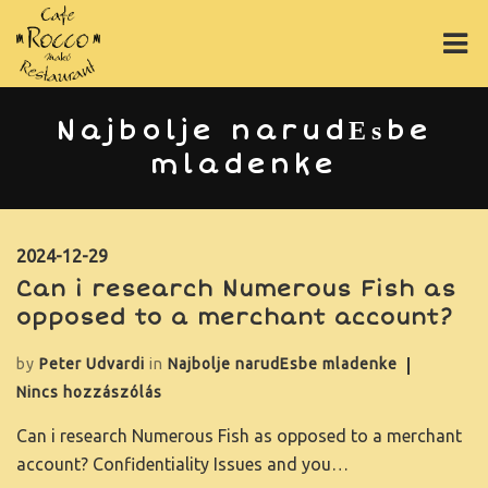
ÉTLAP
Najbolje narudЕѕbe
mladenke
ITALLAP
PIZZÁK
2024-12-29
ONLINE RENDELÉS
Can i research Numerous Fish as
opposed to a merchant account?
RÓLUNK
by
Peter Udvardi
in
Najbolje narudЕѕbe mladenke
GY.I.K.
Nincs hozzászólás
GALÉRIA
Can i research Numerous Fish as opposed to a merchant
account? Confidentiality Issues and you…
ASZTALFOGLALÁS