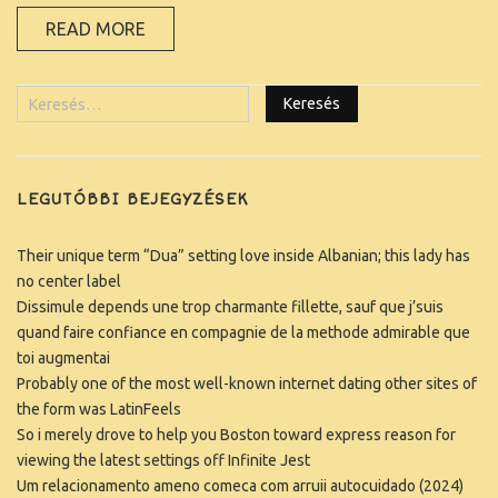
READ MORE
KAPCSOLAT
LEGUTÓBBI BEJEGYZÉSEK
Their unique term “Dua” setting love inside Albanian; this lady has
no center label
Dissimule depends une trop charmante fillette, sauf que j’suis
quand faire confiance en compagnie de la methode admirable que
toi augmentai
Probably one of the most well-known internet dating other sites of
the form was LatinFeels
So i merely drove to help you Boston toward express reason for
viewing the latest settings off Infinite Jest
Um relacionamento ameno comeca com arruii autocuidado (2024)