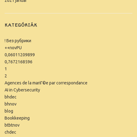
2021 január
KATEGÓRIÁK
! Без рубрики
++novPU
0,06011209899
0,7672168596
1
2
Agences de la mariГ©e par correspondance
AI in Cybersecurity
bhdec
bhnov
blog
Bookkeeping
btbtnov
chdec