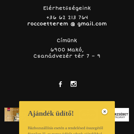
Elérhetőségeink
+36 62 213 764
roccoetterem @ gmail.com
Címünk
6900 Makó,
Csanádvezér tér 7 – 9
b
x
Ajándék üdítő!
Házhozszállítás esetén a rendelésed összegétől
függően 1l -es rostos üdítőt adunk ajándékba!