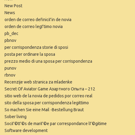
New Post
News
orden de correo definiciГіn de novia
orden de correo legГ­timo novia
pb_dec
pbnov
per corrispondenza storie di sposi
posta per ordinare la sposa
prezzo medio di una sposa per corrispondenza
punov
rbnov
Recenzije web stranica za mladenke
Secret Of Aviator Game Азартного Опыта – 212
sitio web de la novia de pedidos por correo real
sito della sposa per corrispondenza legittimo
So machen Sie eine Mail -Bestellung Braut
Sober living
SociГ©tГ©s de mariГ©e par correspondance lГ©gitime
Software development